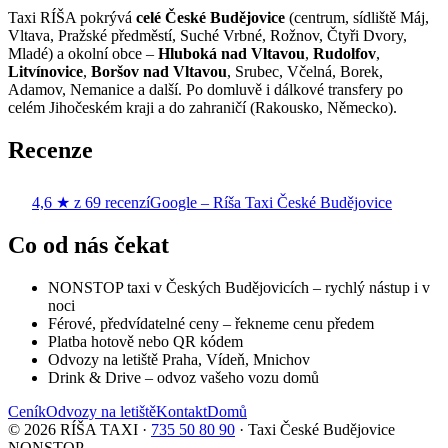
Taxi RÍŠA pokrývá
celé České Budějovice
(centrum, sídliště Máj,
Vltava, Pražské předměstí, Suché Vrbné, Rožnov, Čtyři Dvory,
Mladé) a okolní obce –
Hluboká nad Vltavou
,
Rudolfov
,
Litvínovice
,
Boršov nad Vltavou
, Srubec, Včelná, Borek,
Adamov, Nemanice a další. Po domluvě i dálkové transfery po
celém Jihočeském kraji a do zahraničí (Rakousko, Německo).
Recenze
4,6 ★ z 69 recenzí
Google – Ríša Taxi České Budějovice
Co od nás čekat
NONSTOP taxi v Českých Budějovicích – rychlý nástup i v
noci
Férové, předvídatelné ceny – řekneme cenu předem
Platba hotově nebo QR kódem
Odvozy na letiště Praha, Vídeň, Mnichov
Drink & Drive – odvoz vašeho vozu domů
Ceník
Odvozy na letiště
Kontakt
Domů
©
2026
RÍŠA TAXI ·
735 50 80 90
· Taxi České Budějovice
NONSTOP