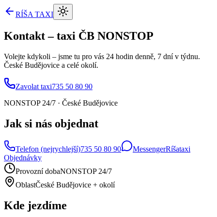
RÍŠA
TAXI
Kontakt –
taxi ČB NONSTOP
Volejte kdykoli – jsme tu pro vás 24 hodin denně, 7 dní v týdnu.
České Budějovice a celé okolí.
Zavolat taxi
735 50 80 90
NONSTOP 24/7 · České Budějovice
Jak si nás objednat
Telefon (nejrychlejší)
735 50 80 90
Messenger
Ríšataxi
Objednávky
Provozní doba
NONSTOP 24/7
Oblast
České Budějovice + okolí
Kde jezdíme