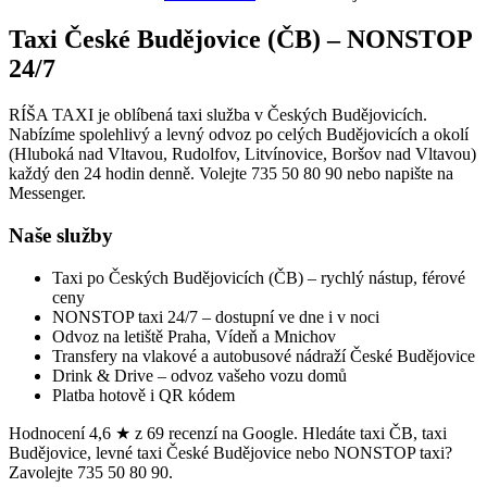
Taxi České Budějovice (ČB) – NONSTOP
24/7
RÍŠA TAXI je oblíbená taxi služba v Českých Budějovicích.
Nabízíme spolehlivý a levný odvoz po celých Budějovicích a okolí
(Hluboká nad Vltavou, Rudolfov, Litvínovice, Boršov nad Vltavou)
každý den 24 hodin denně. Volejte
735 50 80 90
nebo napište na
Messenger.
Naše služby
Taxi po Českých Budějovicích (ČB) – rychlý nástup, férové
ceny
NONSTOP taxi 24/7 – dostupní ve dne i v noci
Odvoz na letiště Praha, Vídeň a Mnichov
Transfery na vlakové a autobusové nádraží České Budějovice
Drink & Drive – odvoz vašeho vozu domů
Platba hotově i QR kódem
Hodnocení 4,6 ★ z 69 recenzí na Google. Hledáte taxi ČB, taxi
Budějovice, levné taxi České Budějovice nebo NONSTOP taxi?
Zavolejte
735 50 80 90
.