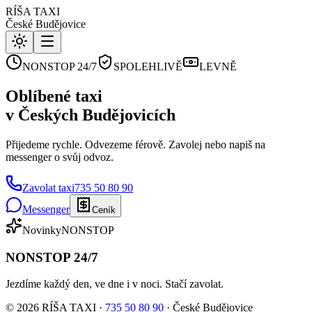
RÍŠA
TAXI
České Budějovice
NONSTOP 24/7
SPOLEHLIVĚ
LEVNĚ
Oblíbené taxi
v Českých Budějovicích
Přijedeme rychle. Odvezeme férově. Zavolej nebo napiš na
messenger o svůj odvoz.
Zavolat taxi
735 50 80 90
Messenger
Ceník
Novinky
NONSTOP
NONSTOP 24/7
Jezdíme každý den, ve dne i v noci. Stačí zavolat.
©
2026
RÍŠA TAXI ·
735 50 80 90
· České Budějovice